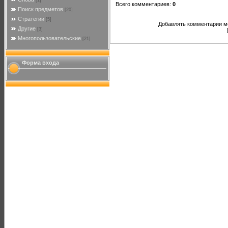
[1]
Всего комментариев
:
0
Поиск предметов
[20]
Стратегии
[5]
Добавлять комментарии мо
Другие
[3]
Многопользовательские
[21]
Форма входа