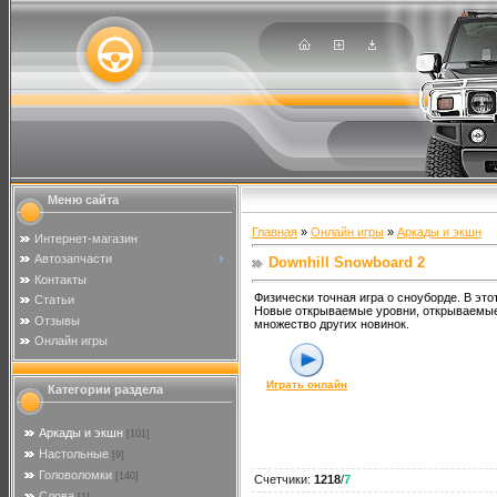
Меню сайта
Главная
»
Онлайн игры
»
Аркады и экшн
Интернет-магазин
Автозапчасти
Downhill Snowboard 2
Контакты
Физически точная игра о сноуборде. В это
Статьи
Новые открываемые уровни, открываемые
Отзывы
множество других новинок.
Онлайн игры
Играть онлайн
Категории раздела
Аркады и экшн
[101]
Настольные
[9]
Головоломки
[140]
Счетчики
:
1218
/
7
Слова