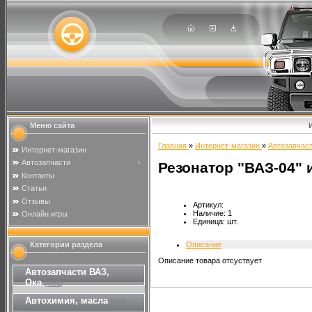
Меню сайта
Главная
»
Интернет-магазин
»
Автозапчаст
Интернет-магазин
Автозапчасти
Резонатор "ВАЗ-04"
Контакты
Статьи
Отзывы
Артикул
:
Наличие
:
1
Онлайн игры
Единица
:
шт.
Категории раздела
Описание
Описание товара отсуствует
Автозапчасти ВАЗ,
Ока
(4951)
Автохимия, масла
(729)