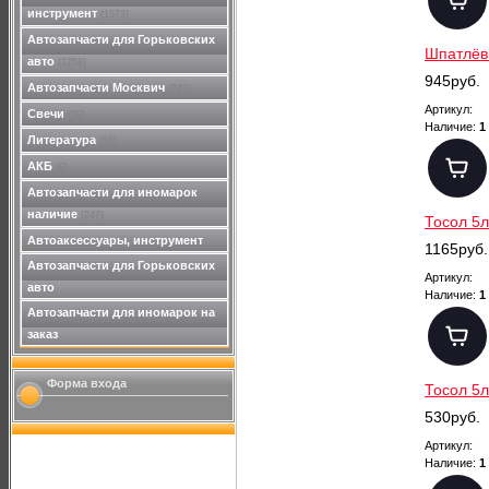
инструмент
(1573)
Автозапчасти для Горьковских
Шпатлёвк
авто
(1258)
945руб.
Автозапчасти Москвич
(221)
Артикул:
Свечи
(26)
Наличие:
1
Литература
(55)
АКБ
(6)
Автозапчасти для иномарок
наличие
(247)
Тосол 5л
Автоаксессуары, инструмент
1165руб.
Автозапчасти для Горьковских
Артикул:
авто
Наличие:
1
Автозапчасти для иномарок на
заказ
Форма входа
Тосол 5л
530руб.
Артикул:
Наличие:
1