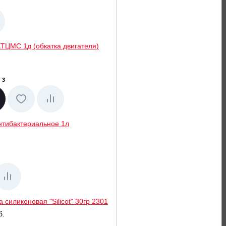
ТЦМС 1д (обкатка двигателя)
:
3
нтибактериальное 1л
 силиконовая "Silicot" 30гр 2301
б.