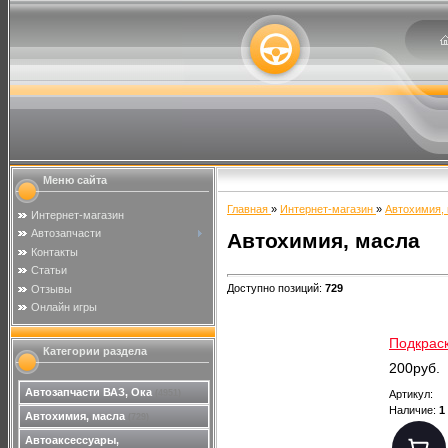
Меню сайта
Главная
»
Интернет-магазин
»
Автохимия,
Интернет-магазин
Автозапчасти
Автохимия, масла
Контакты
Статьи
Доступно позиций
:
729
Отзывы
Онлайн игры
Подкраск
Категории раздела
200руб.
Автозапчасти ВАЗ, Ока
(4951)
Артикул:
Наличие:
1
Автохимия, масла
(729)
Автоаксессуары,