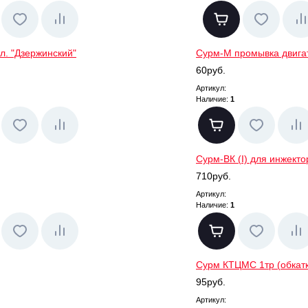
л. "Дзержинский"
Сурм-М промывка двига
60руб.
Артикул:
Наличие:
1
Сурм-ВК (I) для инжекто
710руб.
Артикул:
Наличие:
1
Сурм КТЦМС 1тр (обкат
95руб.
Артикул: