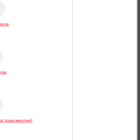
теля
ров
ка трансмиссии)