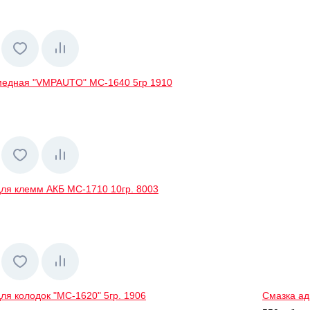
медная "VMPAUTO" МС-1640 5гр 1910
для клемм АКБ МС-1710 10гр. 8003
ля колодок "МС-1620" 5гр. 1906
Смазка ад