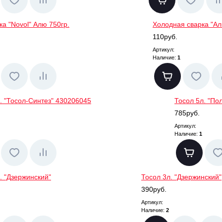
а "Novol" Алю 750гр.
Холодная сварка "Ал
110руб.
Артикул:
Наличие:
1
. "Тосол-Синтез" 430206045
Тосол 5л. "По
785руб.
Артикул:
Наличие:
1
. "Дзержинский"
Тосол 3л. "Дзержинский"
390руб.
Артикул:
Наличие:
2