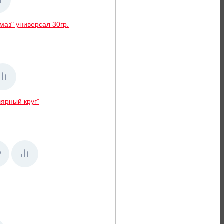
маз" универсал 30гр.
лярный круг"