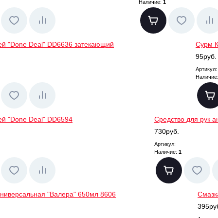
Наличие:
1
ей "Done Deal" DD6636 затекающий
Сурм К
95руб.
Артикул:
Наличие
ей "Done Deal" DD6594
Средство для рук а
730руб.
Артикул:
Наличие:
1
универсальная "Валера" 650мл 8606
Смазка
395ру