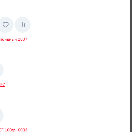
ипоидный 1807
097
" 100гр. 6033