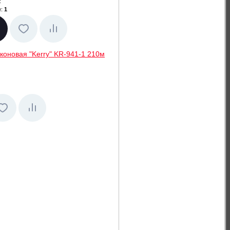
:
:
1
коновая "Kerry" KR-941-1 210м